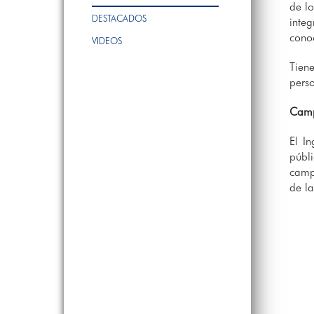
de lo
DESTACADOS
inte
conoc
VIDEOS
Tien
perso
Camp
El I
públ
campe
de la