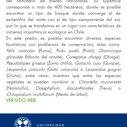
del Ministerio de Bienes Nacionales. Su superficie
corresponde a más de 400 hectáreas, donde es posible
encontrar un tipo de bosque donde converge el de
esclerófilo del norte con el de tipo siempreverde del sur,
por lo que se transforma en un lugar con características de
inmensa importancia ecológica en Chile.
En este predio es posible encontrar diversas especies
faunísticas con problemas de conservación, tales como:
Felis concolor
(Puma), Pudu pudú (Pudú),
Dromiciops
gliroides
(Monito del monte),
Conepatus chinga
(Chinga),
Pseudalopex griseus
(Zorro chilla),
Galactis cuja
(Quique),
Leopardus colocolo
(Gato colocolo) o
Leopardus guigna
(Güiña), entre otros; mientras que entre las especies
vegetales se pueden nombrar a:
Citronella mucronata
(Naranjillo),
Dasyphyllum diacanthoides
(Trevo) o
Clinopodium multiflorum
(Menta de árbol).
VER SITIO WEB