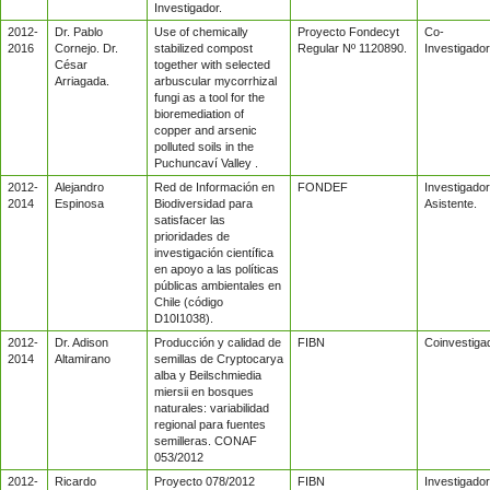
Investigador.
2012-
Dr. Pablo
Use of chemically
Proyecto Fondecyt
Co-
2016
Cornejo. Dr.
stabilized compost
Regular Nº 1120890.
Investigador
César
together with selected
Arriagada.
arbuscular mycorrhizal
fungi as a tool for the
bioremediation of
copper and arsenic
polluted soils in the
Puchuncaví Valley .
2012-
Alejandro
Red de Información en
FONDEF
Investigador
2014
Espinosa
Biodiversidad para
Asistente.
satisfacer las
prioridades de
investigación científica
en apoyo a las políticas
públicas ambientales en
Chile (código
D10I1038).
2012-
Dr. Adison
Producción y calidad de
FIBN
Coinvestiga
2014
Altamirano
semillas de Cryptocarya
alba y Beilschmiedia
miersii en bosques
naturales: variabilidad
regional para fuentes
semilleras. CONAF
053/2012
2012-
Ricardo
Proyecto 078/2012
FIBN
Investigador