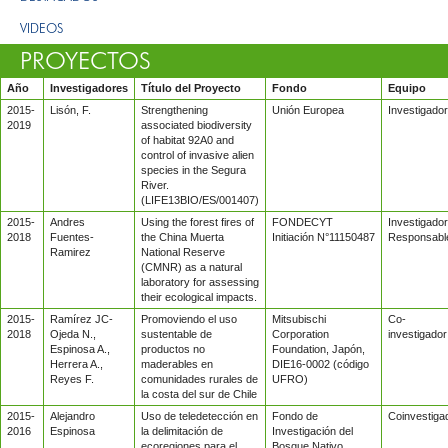
VIDEOS
PROYECTOS
Año
Investigadores
Título del Proyecto
Fondo
Equipo
2015-
Lisón, F.
Strengthening
Unión Europea
Investigador
2019
associated biodiversity
of habitat 92A0 and
control of invasive alien
species in the Segura
River.
(LIFE13BIO/ES/001407)
2015-
Andres
Using the forest fires of
FONDECYT
Investigador
2018
Fuentes-
the China Muerta
Initiación N°11150487
Responsabl
Ramirez
National Reserve
(CMNR) as a natural
laboratory for assessing
their ecological impacts.
2015-
Ramírez JC-
Promoviendo el uso
Mitsubischi
Co-
2018
Ojeda N.,
sustentable de
Corporation
investigador
Espinosa A.,
productos no
Foundation, Japón,
Herrera A.,
maderables en
DIE16-0002 (código
Reyes F.
comunidades rurales de
UFRO)
la costa del sur de Chile
2015-
Alejandro
Uso de teledetección en
Fondo de
Coinvestiga
2016
Espinosa
la delimitación de
Investigación del
ecoregiones para el
Bosque Nativo