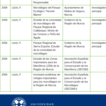
Responsable.
2008
Lisón, F.
Murciélagos del Parque
Ayuntamiento de
Investigador
Ecológico “Vicente
Molina de Segura,
principal
Blanes”
Murcia
2008
Lisón, F.
Estudio de la comunidad
Gobierno de la
Investigador
de murciélagos del
Región de Murcia
principal
Parque Regional de
Calblanque, Monte de
las Cenizas y Peña del
Águila
2006
Lisón, F.
Parque Regional de
Gobierno de la
Investigador
Sierra Espuña. Estudio
Región de Murcia
principal
de la comunidad de
murciélagos
2006
Lisón, F.
Estudio de las Zonas
Asociación Española
Importantes para los
para el Estudio y la
Mamíferos (ZIM) de la
Conservación de los
Región de Murcia
Mamíferos (SECEM)
2006
Lisón, F.
Inventario preliminar de
Asociación Española
refugios importantes
para el Estudio y la
para los murciélagos en
Conservación de los
la Región de Murcia
Murciélagos
(SECEMU)