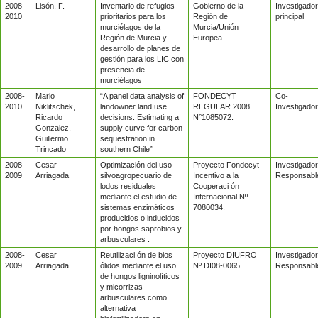
2008-
Lisón, F.
Inventario de refugios
Gobierno de la
Investigador
2010
prioritarios para los
Región de
principal
murciélagos de la
Murcia/Unión
Región de Murcia y
Europea
desarrollo de planes de
gestión para los LIC con
presencia de
murciélagos
2008-
Mario
“A panel data analysis of
FONDECYT
Co-
2010
Niklitschek,
landowner land use
REGULAR 2008
Investigador
Ricardo
decisions: Estimating a
N°1085072.
Gonzalez,
supply curve for carbon
Guillermo
sequestration in
Trincado
southern Chile”
2008-
Cesar
Optimización del uso
Proyecto Fondecyt
Investigador
2009
Arriagada
silvoagropecuario de
Incentivo a la
Responsabl
lodos residuales
Cooperaci ón
mediante el estudio de
Internacional Nº
sistemas enzimáticos
7080034.
producidos o inducidos
por hongos saprobios y
arbusculares .
2008-
Cesar
Reutilizaci ón de bios
Proyecto DIUFRO
Investigador
2009
Arriagada
ólidos mediante el uso
Nº DI08-0065.
Responsabl
de hongos ligninolíticos
y micorrizas
arbusculares como
alternativa