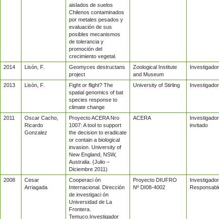
aislados de suelos
Chilenos contaminados
por metales pesados y
evaluación de sus
posibles mecanismos
de tolerancia y
promoción del
crecimiento vegetal.
2014
Lisón, F.
Geomyces destructans
Zoological Institute
Investigador
project
and Museum
2013
Lisón, F.
Fight or flight? The
University of Stirling
Investigador
spatial genomics of bat
species response to
climate change
2011
Oscar Cacho,
Proyecto ACERA Nro
ACERA
Investigador
Ricardo
1007: A tool to support
invitado
Gonzalez
the decision to eradicate
or contain a biological
invasion. University of
New England, NSW,
Australia. (Julio –
Diciembre 2011)
2008
Cesar
Cooperaci ón
Proyecto DIUFRO
Investigador
Arriagada
Internacional. Dirección
Nº DI08-4002
Responsabl
de investigaci ón
Universidad de La
Frontera.
Temuco.Investigador