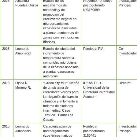
2016
Alejandra
Estudio de los
Proyecto Fondecyt
Investigador
Fuentes Quiroz
mecanismos de
postdoctorado
Principal
tolerancia y de
Nª3160699
promoción del
crecimiento vegetal en
microorganismos
rizosféricos asociados
a plantas autóctonas de
zonas con restricciones
hídricas
2016
Leonardo
Estudio del efecto del
Fondecyt PIA
Co-
Almonacid
incremento de
Investigador
temperatura sobre la
comunidad microbiana
de la rizósfera asociada
a plantas vasculares
antárticas
2016
Ojeda N. -
“Green city tour” Diseño
IDEAS I + D.
Director
Moreno R.
de un sistema de
Universidad de la
corredores verdes para
Frontera/Universidad
la mitigación del cambio
Autónom
climático y el fomento al
turismo de ciudades
intermedias: Caso
Temuco - Padre Las
Casas.
2015
Leonardo
Caracterización de
Fondecyt
Investigador
Almonacid
microorganismos
postdoctorado
Principal
rizosféricos nativos
3150441