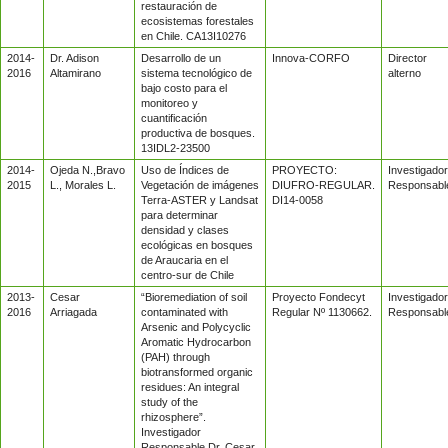
restauración de
ecosistemas forestales
en Chile. CA13I10276
2014-
Dr. Adison
Desarrollo de un
Innova-CORFO
Director
2016
Altamirano
sistema tecnológico de
alterno
bajo costo para el
monitoreo y
cuantificación
productiva de bosques.
13IDL2-23500
2014-
Ojeda N.,Bravo
Uso de Índices de
PROYECTO:
Investigador
2015
L., Morales L.
Vegetación de imágenes
DIUFRO-REGULAR.
Responsabl
Terra-ASTER y Landsat
DI14-0058
para determinar
densidad y clases
ecológicas en bosques
de Araucaria en el
centro-sur de Chile
2013-
Cesar
“Bioremediation of soil
Proyecto Fondecyt
Investigador
2016
Arriagada
contaminated with
Regular Nº 1130662.
Responsabl
Arsenic and Polycyclic
Aromatic Hydrocarbon
(PAH) through
biotransformed organic
residues: An integral
study of the
rhizosphere”.
Investigador
Responsable Dr. Cesar