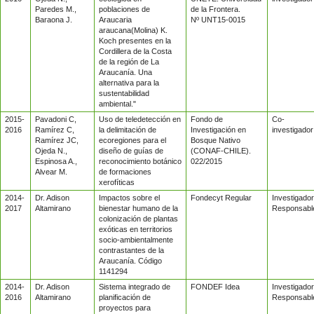
Paredes M.,
poblaciones de
de la Frontera.
Baraona J.
Araucaria
Nº UNT15-0015
araucana(Molina) K.
Koch presentes en la
Cordillera de la Costa
de la región de La
Araucanía. Una
alternativa para la
sustentabilidad
ambiental."
2015-
Pavadoni C,
Uso de teledetección en
Fondo de
Co-
2016
Ramírez C,
la delimitación de
Investigación en
investigador
Ramírez JC,
ecoregiones para el
Bosque Nativo
Ojeda N.,
diseño de guías de
(CONAF-CHILE).
Espinosa A.,
reconocimiento botánico
022/2015
Alvear M.
de formaciones
xerofíticas
2014-
Dr. Adison
Impactos sobre el
Fondecyt Regular
Investigador
2017
Altamirano
bienestar humano de la
Responsabl
colonización de plantas
exóticas en territorios
socio-ambientalmente
contrastantes de la
Araucanía. Código
1141294
2014-
Dr. Adison
Sistema integrado de
FONDEF Idea
Investigador
2016
Altamirano
planificación de
Responsabl
proyectos para