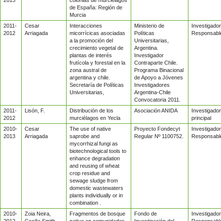
de España: Región de
Murcia
2011-
Cesar
Interacciones
Ministerio de
Investigador
2012
Arriagada
micorrícicas asociadas
Políticas
Responsabl
a la promoción del
Universitarias,
crecimiento vegetal de
Argentina.
plantas de interés
Investigador
frutícola y forestal en la
Contraparte Chile.
zona austral de
Programa Binacional
argentina y chile.
de Apoyo a Jóvenes
Secretaría de Políticas
Investigadores
Universitarias,
Argentina-Chile
Convocatoria 2011.
2011-
Lisón, F.
Distribución de los
Asociación ANIDA
Investigador
2012
murciélagos en Yecla
principal
2010-
Cesar
The use of native
Proyecto Fondecyt
Investigador
2013
Arriagada
saprobe and
Regular Nº 1100752.
Responsabl
mycorrhizal fungi as
biotechnological tools to
enhance degradation
and reusing of wheat
crop residue and
sewage sludge from
domestic wastewaters
plants individually or in
combination .
2010-
Zoia Neira,
Fragmentos de bosque
Fondo de
Investigador
2012
Cecilia Smith,
nativo en comunidades
Investigación del
Responsabl