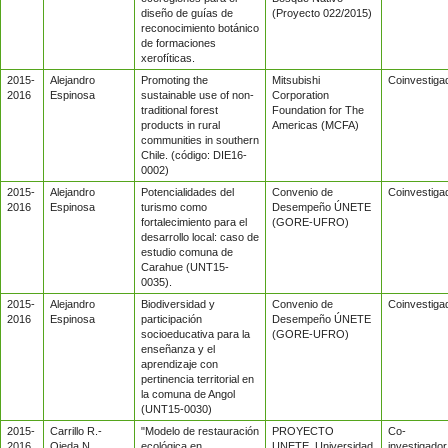
diseño de guías de
(Proyecto 022/2015)
reconocimiento botánico
de formaciones
xerofíticas.
2015-
Alejandro
Promoting the
Mitsubishi
Coinvestiga
2016
Espinosa
sustainable use of non‐
Corporation
traditional forest
Foundation for The
products in rural
Americas (MCFA)
communities in southern
Chile. (código: DIE16-
0002)
2015-
Alejandro
Potencialidades del
Convenio de
Coinvestiga
2016
Espinosa
turismo como
Desempeño ÚNETE
fortalecimiento para el
(GORE-UFRO)
desarrollo local: caso de
estudio comuna de
Carahue (UNT15-
0035).
2015-
Alejandro
Biodiversidad y
Convenio de
Coinvestiga
2016
Espinosa
participación
Desempeño ÚNETE
socioeducativa para la
(GORE-UFRO)
enseñanza y el
aprendizaje con
pertinencia territorial en
la comuna de Angol
(UNT15-0030)
2015-
Carrillo R.-
"Modelo de restauración
PROYECTO
Co-
2016
Ojeda N.,
ecológica en
UNETE. Universidad
investigador