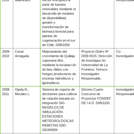
partir de fuentes
renovables mediante el
desarrollo de modelos
de disponibilidad,
gestión y
transformación de
biomasa forestal para
plantas de
cogeneración en el sur
de Chile. D08I1056
2009-
Cesar
Mejoramiento del
Proyecto Diufro Nº
Co-
2010
Arriagada
crecimiento de Quillaja
DI09-0015. Dirección
Investigador
saponaria Mol.,
de investigaci ón
mediante la incubaci ón
Universidad de La
de bios ólidos con
Frontera. Temuco.
hongos productores de
Investigador
enzimas hidrolíticos y
Responsable.
ligninolíticos.
2008-
Ojeda N.,
Sistema de soporte de
Décimo Cuarto
Investigador
2011
Morales L.
decisiones para cultivos
Concurso de
Responsabl
de rotación basado en
Proyectos FONDEF
integración SIG-
DE I & D. D06I1100.
MODELOS DE
SIMULACIÓN-
ESTACIONES
METEOROLÓGICAS
REMOTAS SSD-
SIGMSEM