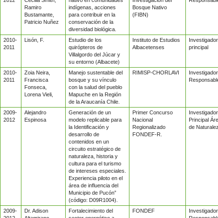
Ramiro
indígenas, acciones
Bosque Nativo
Bustamante,
para contribuir en la
(FIBN)
Patricio Nuñez
conservación de la
diversidad biológica.
2010-
Lisón, F.
Estudio de los
Instituto de Estudios
Investigador
2011
quirópteros de
Albacetenses
principal
Villalgordo del Júcar y
su entorno (Albacete)
2010-
Zoia Neira,
Manejo sustentable del
RIMISP-CHORLAVI
Investigador
2011
Francisca
bosque y su vínculo
Responsabl
Fonseca,
con la salud del pueblo
Lorena Vieli,
Mapuche en la Región
de la Araucanía Chile.
2009-
Alejandro
Generación de un
Primer Concurso
Investigador
2012
Espinosa
modelo replicable para
Nacional
Principal Ár
la Identificación y
Regionalizado
de Naturale
desarrollo de
FONDEF-R.
contenidos en un
circuito estratégico de
naturaleza, historia y
cultura para el turismo
de intereses especiales.
Experiencia piloto en el
área de influencia del
Municipio de Pucón”
(código: D09R1004).
2009-
Dr. Adison
Fortalecimiento del
FONDEF
Investigador
2012
Altamirano
sector energético a
Responsabl