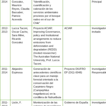
2014
Gonzalez,
“Identificación,
Principal
Mauricio
cuantificación y
Reyes, Claudia
valoración de los
Bassaber,
servicios ambientales
Patricio
provistos por el bosque
Acevedo
nativo en el sur de
Chile”
2012-
Lucca Taconi,
Proyecto ACIAR:
ACIAR
Investigador
2013
Oscar Cacho,
Improving Governance,
invitado
Sara Milne,
policy and Institutional
Ricardo
arrangements to reduce
Gonzalez
emissions from
deforestation and
degradation (REDD)
(Invited researcher)
The Australian National
University, Prof. Lucca
Taconi.
2011-
Alejandro
Generación de
Proyecto DIUFRO
Investigador
2014
Espinosa
antecedentes científicos
EP (DI11-0048)
Responsabl
clave para un manejo
forestal orientado a la
conservación del
Carpintero Negro
(Campephilus
magellanicus) en la
cordillera de Nahuelbuta
2011-
Lisón, F.
Monitorización de las
Gobierno de España
Investigador
2013
colonias de murciélagos