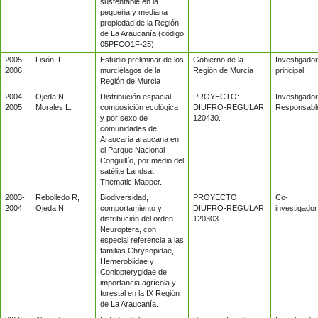
sustentable en la
pequeña y mediana
propiedad de la Región
de La Araucanía (código
05PFCO1F-25).
2005-
Lisón, F.
Estudio preliminar de los
Gobierno de la
Investigador
2006
murciélagos de la
Región de Murcia
principal
Región de Murcia
2004-
Ojeda N.,
Distribución espacial,
PROYECTO:
Investigador
2005
Morales L.
composición ecológica
DIUFRO-REGULAR.
Responsabl
y por sexo de
120430.
comunidades de
Araucaria araucana en
el Parque Nacional
Conguillío, por medio del
satélite Landsat
Thematic Mapper.
2003-
Rebolledo R,
Biodiversidad,
PROYECTO
Co-
2004
Ojeda N.
comportamiento y
DIUFRO-REGULAR.
investigador
distribución del orden
120303.
Neuroptera, con
especial referencia a las
familias Chrysopidae,
Hemerobiidae y
Coniopterygidae de
importancia agrícola y
forestal en la IX Región
de La Araucanía.