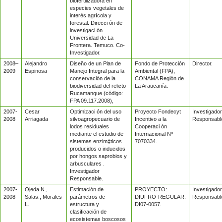
biofertilizadora en
especies vegetales de
interés agrícola y
forestal. Direcci ón de
investigaci ón
Universidad de La
Frontera. Temuco. Co-
Investigador.
2008–
Alejandro
Diseño de un Plan de
Fondo de Protección
Director.
2009
Espinosa
Manejo Integral para la
Ambiental (FPA),
conservación de la
CONAMA Región de
biodiversidad del relicto
La Araucanía.
Rucamanque (código:
FPA 09.117.2008),
2007-
Cesar
Optimizaci ón del uso
Proyecto Fondecyt
Investigador
2008
Arriagada
silvoagropecuario de
Incentivo a la
Responsabl
lodos residuales
Cooperaci ón
mediante el estudio de
Internacional Nº
sistemas enzim‡ticos
7070334.
producidos o inducidos
por hongos saprobios y
arbusculares .
Investigador
Responsable.
2007-
Ojeda N.,
Estimación de
PROYECTO:
Investigador
2008
Salas., Morales
parámetros de
DIUFRO-REGULAR.
Responsabl
L.
estructura y
DI07-0057.
clasificación de
ecosistemas boscosos