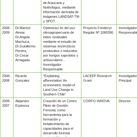
de Araucaria y
Nothofagus, mediante
información derivada de
imágenes LANDSAT-TM
y SPOT.
2006-
Dr.Marisol
Optimizaci ón del uso
Proyecto Fondecyt
Investigador
2009
Alvear,
silvoagropecuario de
Regular Nº 1060390
Responsabl
Dr.Angela
lodos residuales
Machuca,
mediante el estudio de
Dr.Guiullermo
sistemas enzim‡ticos
Pereira,
producidos o inducidos
Dr.Cesar
por hongos saprobios y
Arriagada
arbusculares .
Investigador
Responsable.
2006-
Ricardo
“Explaining
LACEEP Research
Investigador
2008
Gonzalez
afforestation: An
Grant
Principal
econometric model of
Land Use Change in
Southern Chile”
2006-
Alejandro
Creación de un Centro
CORFO-INNOVA.
Director.
2007
Espinosa
Piloto de Gestión
Forestal, como
herramienta para la
formación y
fortalecimiento de
capacidades para el
desarrollo forestal