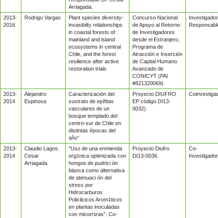
Arriagada.
2013-
Rodrigo Vargas
Plant species diversity-
Concurso Nacional
Investigador
2016
invasibilty relationships
de Apoyo al Retorno
Responsabl
in coastal forests of
de Investigadores
mainland and island
desde el Extranjero,
ecosystems in central
Programa de
Chile, and the forest
Atracción e Inserción
resilience after active
de Capital Humano
restoration trials
Avanzado de
CONICYT (PAI
#821320069)
2013-
Alejandro
Caracterización del
Proyecto DIUFRO
Coinvestiga
2014
Espinosa
sustrato de epífitas
EP código DI13-
vasculares de un
0032)
bosque templado del
centro-sur de Chile en
distintas épocas del
año”
2013-
Claudio Lagos.
"Uso de una enmienda
Proyecto Diufro
Co-
2014
Cesar
org‡nica optimizada con
DI13-0036.
Investigador
Arriagada
hongos de pudrici ón
blanca como alternativa
de atenuaci ón del
stress por
Hidrocarburos
Policilcicos Arom‡ticos
en plantas inoculadas
con micorrizas". Co-